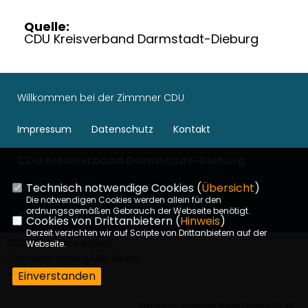
Quelle:
CDU Kreisverband Darmstadt-Dieburg
Willkommen bei der Zimmner CDU
Impressum
Datenschutz
Kontakt
CDU Kreisverband Darmstadt-Dieburg
Technisch notwendige Cookies (
Übersicht
)
CDU in Hessen
Die notwendigen Cookies werden allein für den
ordnungsgemäßen Gebrauch der Webseite benötigt.
CDU Deutschlands
Cookies von Drittanbietern (
Hinweis
)
Derzeit verzichten wir auf Scripte von Drittanbietern auf der
©2026 CDU Kreisverband
Webseite.
Darmstadt-Dieburg | Alle Rechte
vorbehalten.
Einverstanden
Realisation: Sharkness Media GmbH & Co. KG