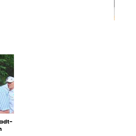
adt-
h