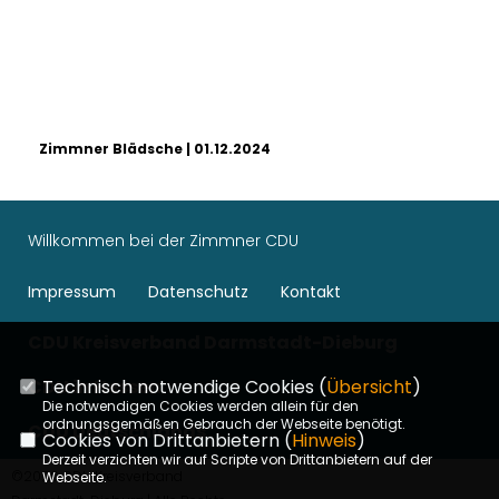
Zimmner Blädsche | 01.12.2024
Willkommen bei der Zimmner CDU
Impressum
Datenschutz
Kontakt
CDU Kreisverband Darmstadt-Dieburg
CDU in Hessen
Technisch notwendige Cookies (
Übersicht
)
Die notwendigen Cookies werden allein für den
ordnungsgemäßen Gebrauch der Webseite benötigt.
CDU Deutschlands
Cookies von Drittanbietern (
Hinweis
)
Derzeit verzichten wir auf Scripte von Drittanbietern auf der
©2026 CDU Kreisverband
Webseite.